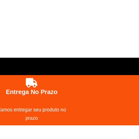
Entrega No Prazo
amos entregar seu produto no
prazo