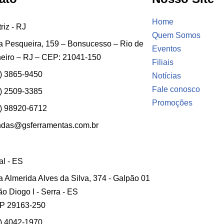
Home
riz - RJ
Quem Somos
 Pesqueira, 159 – Bonsucesso – Rio de
Eventos
eiro – RJ – CEP: 21041-150
Filiais
) 3865-9450
Notícias
Fale conosco
) 2509-3385
Promoções
) 98920-6712
ndas@gsferramentas.com.br
ial - ES
 Almerida Alves da Silva, 374 - Galpão 01
ão Diogo I - Serra - ES
P 29163-250
) 4042-1970