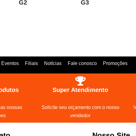
G2
G3
Eventos
Filiais
Notícias
Fale conosco
Promoções
odutos
Super Atendimento
 as nossas
Solicite seu orçamento com o nosso
V
ões
vendedor
ato
Nosso Site