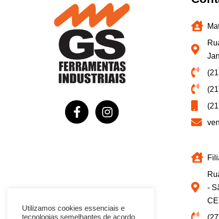
Mat
Rua
Jan
(21
(21
(21
ve
Fil
Rua
- S
CE
Utilizamos cookies essenciais e
(27
tecnologias semelhantes de acordo