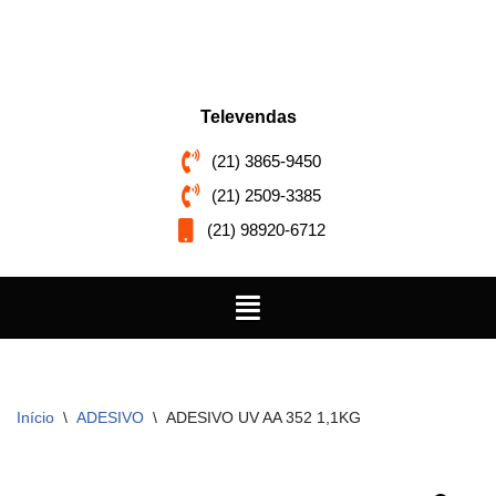
Pular
para
o
Televendas
conteúdo
(21) 3865-9450
(21) 2509-3385
(21) 98920-6712
Início
\
ADESIVO
\
ADESIVO UV AA 352 1,1KG