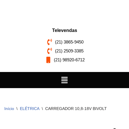
Pular
para
o
Televendas
conteúdo
(21) 3865-9450
(21) 2509-3385
(21) 98920-6712
Início
\
ELÉTRICA
\
CARREGADOR 10,8-18V BIVOLT