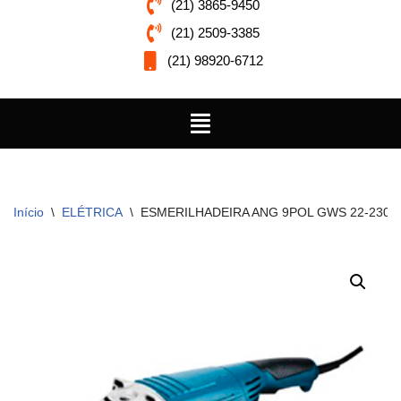
(21) 3865-9450
(21) 2509-3385
(21) 98920-6712
Início
\
ELÉTRICA
\
ESMERILHADEIRA ANG 9POL GWS 22-230 