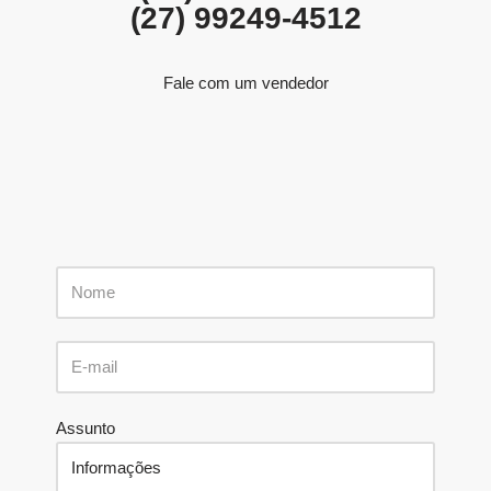
(27) 99249-4512
Fale com um vendedor
N
o
m
E
e
m
a
Assunto
i
l
*