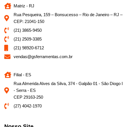
Matriz - RJ
Rua Pesqueira, 159 – Bonsucesso – Rio de Janeiro – RJ –
CEP: 21041-150
(21) 3865-9450
(21) 2509-3385
(21) 98920-6712
vendas@gsferramentas.com.br
Filial - ES
Rua Almerida Alves da Silva, 374 - Galpão 01 - São Diogo I
- Serra - ES
CEP 29163-250
(27) 4042-1970
Nosso Site