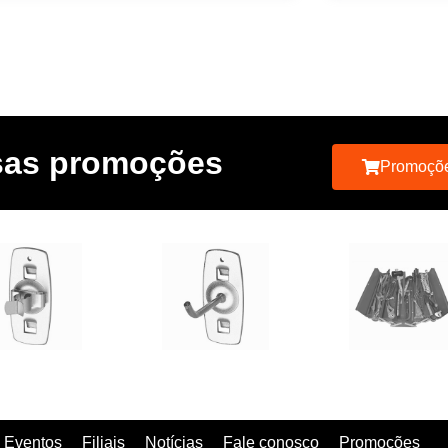
ssas promoções
Promoçõ
Eventos
Filiais
Notícias
Fale conosco
Promoções