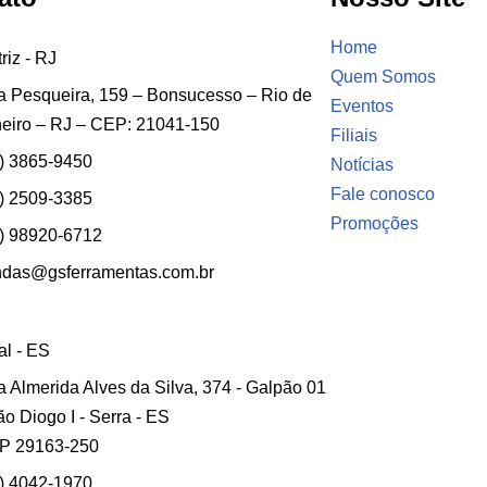
Home
riz - RJ
Quem Somos
 Pesqueira, 159 – Bonsucesso – Rio de
Eventos
eiro – RJ – CEP: 21041-150
Filiais
) 3865-9450
Notícias
Fale conosco
) 2509-3385
Promoções
) 98920-6712
ndas@gsferramentas.com.br
ial - ES
 Almerida Alves da Silva, 374 - Galpão 01
ão Diogo I - Serra - ES
P 29163-250
) 4042-1970