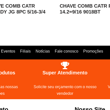
VE COMB CATR
CHAVE COMB CATR 
DY JG 8PC 5/16-3/4
14.2=9/16 9018BT
Eventos
Filiais
Notícias
Fale conosco
Promoções
odutos
Super Atendimento
 as nossas
Solicite seu orçamento com o nosso
V
ões
vendedor
ato
Nosso Site