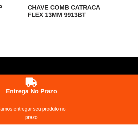
P
CHAVE COMB CATRACA
FLEX 13MM 9913BT
Entrega No Prazo
amos entregar seu produto no
prazo