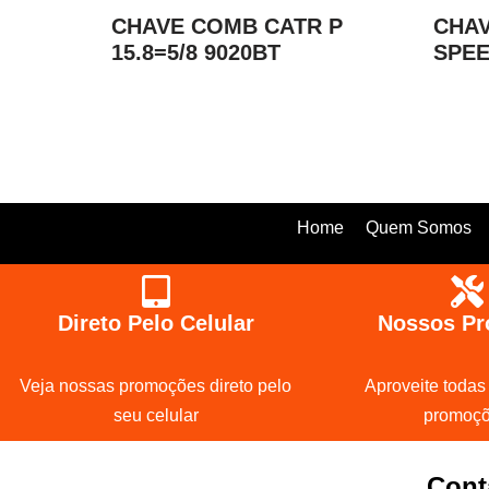
CHAVE COMB CATR P
CHA
15.8=5/8 9020BT
SPEE
Home
Quem Somos
Direto Pelo Celular
Nossos Pr
Veja nossas promoções direto pelo
Aproveite todas
seu celular
promoç
Cont