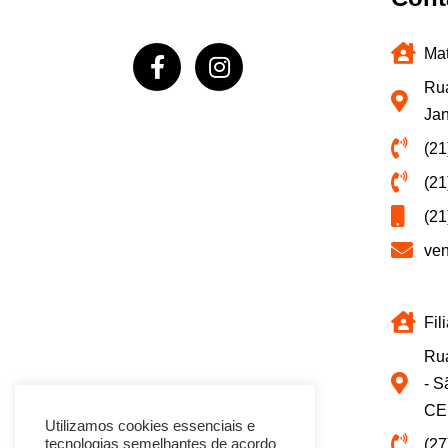
Mat
Rua
Jan
(21
(21
(21
ve
Fil
Rua
- S
CE
Utilizamos cookies essenciais e
(27
tecnologias semelhantes de acordo