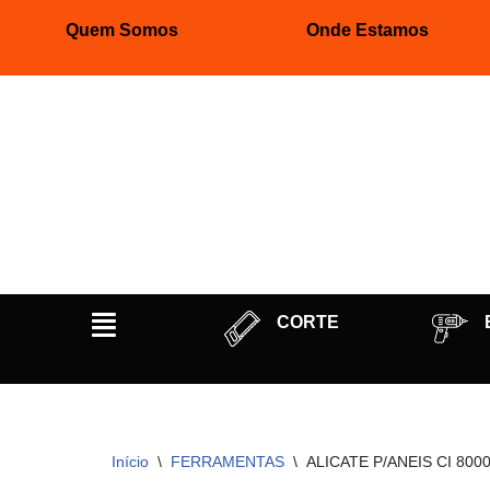
Quem Somos
Onde Estamos
Pular
para
o
conteúdo
CORTE
Início
\
FERRAMENTAS
\
ALICATE P/ANEIS CI 8000