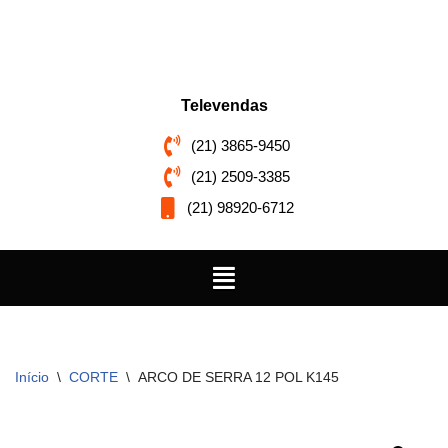
Pular
para
o
Televendas
conteúdo
(21) 3865-9450
(21) 2509-3385
(21) 98920-6712
Início
\
CORTE
\
ARCO DE SERRA 12 POL K145