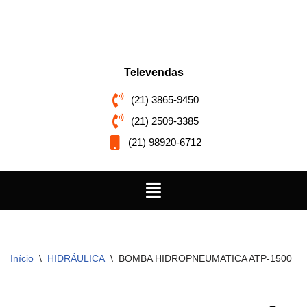
Pular
para
o
Televendas
conteúdo
(21) 3865-9450
(21) 2509-3385
(21) 98920-6712
Início
\
HIDRÁULICA
\
BOMBA HIDROPNEUMATICA ATP-1500