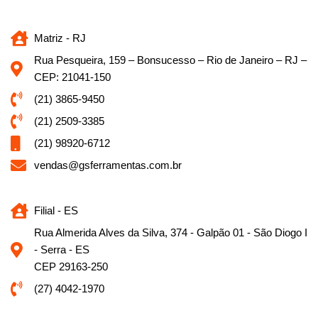
Matriz - RJ
Rua Pesqueira, 159 – Bonsucesso – Rio de Janeiro – RJ –
CEP: 21041-150
(21) 3865-9450
(21) 2509-3385
(21) 98920-6712
vendas@gsferramentas.com.br
Filial - ES
Rua Almerida Alves da Silva, 374 - Galpão 01 - São Diogo I
- Serra - ES
CEP 29163-250
(27) 4042-1970