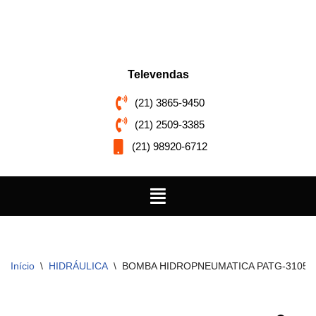
Pular
para
o
Televendas
conteúdo
(21) 3865-9450
(21) 2509-3385
(21) 98920-6712
Início
\
HIDRÁULICA
\
BOMBA HIDROPNEUMATICA PATG-3105N