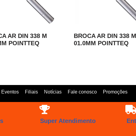
A AR DIN 338 M
BROCA AR DIN 338 
MM POINTTEQ
01.0MM POINTTEQ
Eventos
Filiais
Notícias
Fale conosco
Promoções
os
Super Atendimento
En