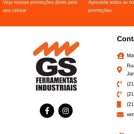
Veja nossas promoções direto pelo
Aproveite todas as n
seu celular
promoções
Cont
Mat
Rua
Jan
(21
(21
(21
ve