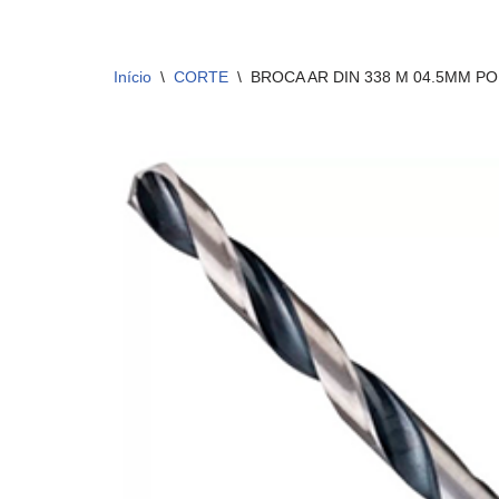
Início
\
CORTE
\
BROCA AR DIN 338 M 04.5MM P