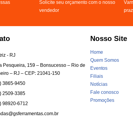
ossas
Solicite seu orçamento com o nosso
Vamo
vendedor
pra
ato
Nosso Site
Home
riz - RJ
Quem Somos
 Pesqueira, 159 – Bonsucesso – Rio de
Eventos
eiro – RJ – CEP: 21041-150
Filiais
) 3865-9450
Notícias
Fale conosco
) 2509-3385
Promoções
) 98920-6712
ndas@gsferramentas.com.br