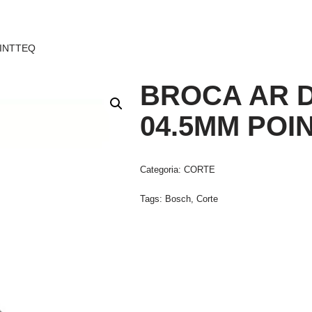
OINTTEQ
BROCA AR D
04.5MM POI
Categoria:
CORTE
Tags:
Bosch
,
Corte