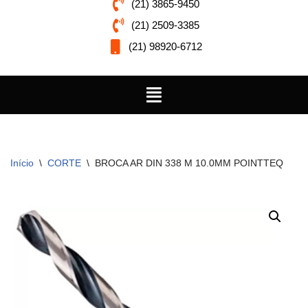
(21) 3865-9450
(21) 2509-3385
(21) 98920-6712
Início
\
CORTE
\
BROCA AR DIN 338 M 10.0MM POINTTEQ