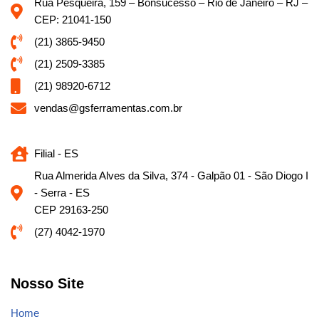
Rua Pesqueira, 159 – Bonsucesso – Rio de Janeiro – RJ –
CEP: 21041-150
(21) 3865-9450
(21) 2509-3385
(21) 98920-6712
vendas@gsferramentas.com.br
Filial - ES
Rua Almerida Alves da Silva, 374 - Galpão 01 - São Diogo I
- Serra - ES
CEP 29163-250
(27) 4042-1970
Nosso Site
Home