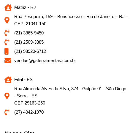
Matriz - RJ
Rua Pesqueira, 159 – Bonsucesso – Rio de Janeiro – RJ –
CEP: 21041-150
(21) 3865-9450
(21) 2509-3385
(21) 98920-6712
vendas@gsferramentas.com.br
Filial - ES
Rua Almerida Alves da Silva, 374 - Galpão 01 - São Diogo I
- Serra - ES
CEP 29163-250
(27) 4042-1970