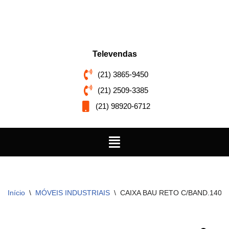
Pular
para
o
Televendas
conteúdo
(21) 3865-9450
(21) 2509-3385
(21) 98920-6712
Início
\
MÓVEIS INDUSTRIAIS
\
CAIXA BAU RETO C/BAND.140