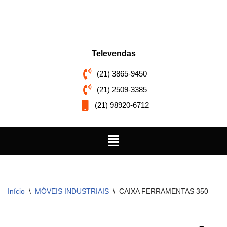
Pular
para
o
Televendas
conteúdo
(21) 3865-9450
(21) 2509-3385
(21) 98920-6712
Início
\
MÓVEIS INDUSTRIAIS
\
CAIXA FERRAMENTAS 350