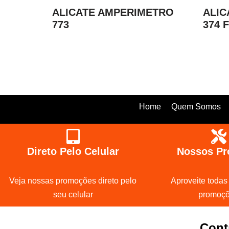
ALICATE AMPERIMETRO
ALIC
773
374 
Home
Quem Somos
Direto Pelo Celular
Nossos Pr
Veja nossas promoções direto pelo
Aproveite todas
seu celular
promoç
Cont