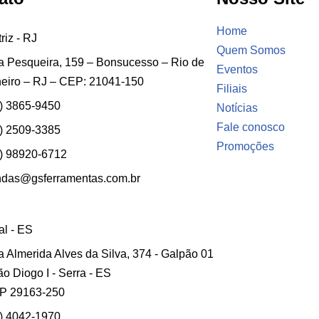
Home
riz - RJ
Quem Somos
 Pesqueira, 159 – Bonsucesso – Rio de
Eventos
eiro – RJ – CEP: 21041-150
Filiais
) 3865-9450
Notícias
Fale conosco
) 2509-3385
Promoções
) 98920-6712
ndas@gsferramentas.com.br
ial - ES
 Almerida Alves da Silva, 374 - Galpão 01
ão Diogo I - Serra - ES
P 29163-250
) 4042-1970