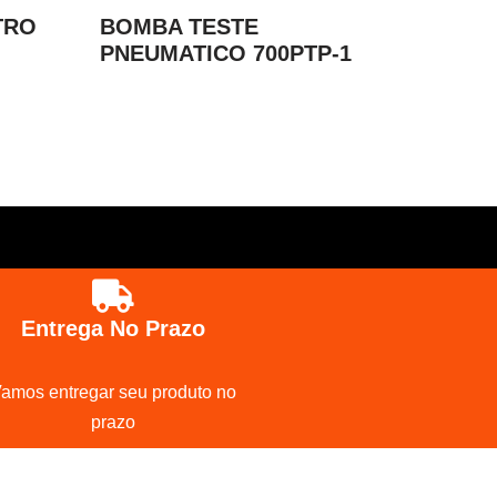
TRO
BOMBA TESTE
PNEUMATICO 700PTP-1
Entrega No Prazo
amos entregar seu produto no
prazo