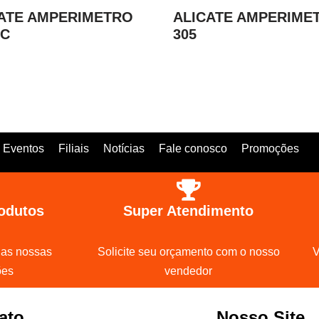
ATE AMPERIMETRO
ALICATE AMPERIME
FC
305
Eventos
Filiais
Notícias
Fale conosco
Promoções
odutos
Super Atendimento
 as nossas
Solicite seu orçamento com o nosso
V
ões
vendedor
ato
Nosso Site