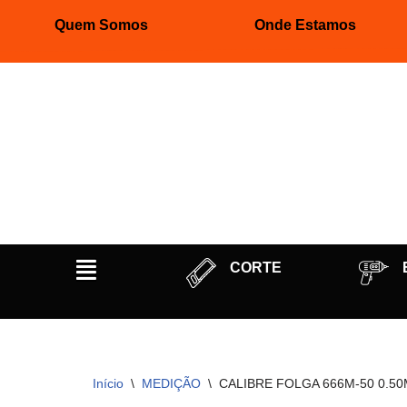
Quem Somos
Onde Estamos
Pular
para
o
conteúdo
CORTE
Início
\
MEDIÇÃO
\
CALIBRE FOLGA 666M-50 0.5