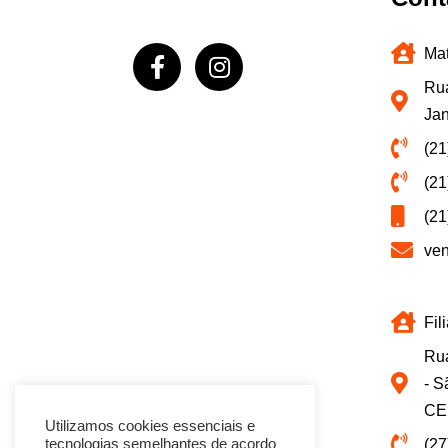
Mat
Rua
Jan
(21
(21
(21
ve
Fil
Rua
- S
CE
Utilizamos cookies essenciais e
(27
tecnologias semelhantes de acordo