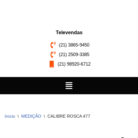
Pular
para
o
Televendas
conteúdo
(21) 3865-9450
(21) 2509-3385
(21) 98920-6712
Início
\
MEDIÇÃO
\
CALIBRE ROSCA 477