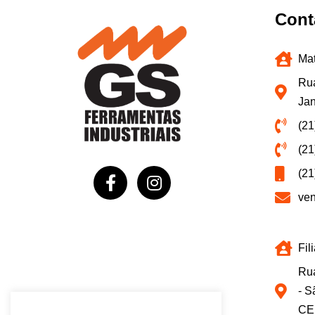
Cont
Mat
Rua
Jan
(21
(21
(21
ve
Fil
Rua
- S
CE