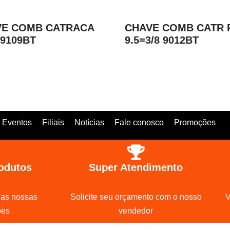
VE COMB CATRACA
CHAVE COMB CATR 
9109BT
9.5=3/8 9012BT
Eventos
Filiais
Notícias
Fale conosco
Promoções
odutos
Super Atendimento
 as nossas
Solicite seu orçamento com o nosso
V
ões
vendedor