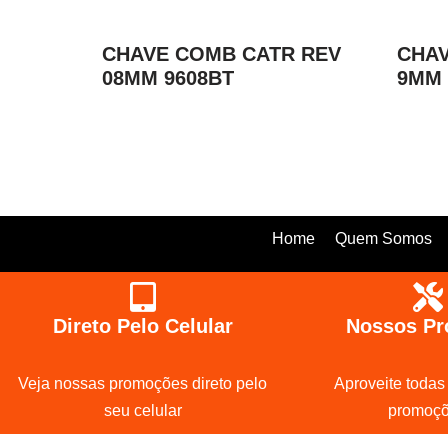
CHAVE COMB CATR REV
CHA
08MM 9608BT
9MM 
Home
Quem Somos
Direto Pelo Celular
Nossos Pr
Veja nossas promoções direto pelo
Aproveite todas
seu celular
promoç