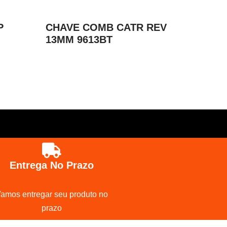
P
CHAVE COMB CATR REV
13MM 9613BT
Entrega No Prazo
amos entregar seu produto no
prazo