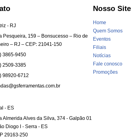
ato
Nosso Site
Home
riz - RJ
Quem Somos
 Pesqueira, 159 – Bonsucesso – Rio de
Eventos
eiro – RJ – CEP: 21041-150
Filiais
) 3865-9450
Notícias
Fale conosco
) 2509-3385
Promoções
) 98920-6712
ndas@gsferramentas.com.br
ial - ES
 Almerida Alves da Silva, 374 - Galpão 01
ão Diogo I - Serra - ES
P 29163-250