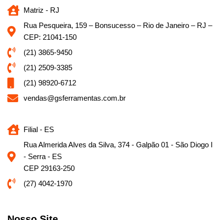
Matriz - RJ
Rua Pesqueira, 159 – Bonsucesso – Rio de Janeiro – RJ –
CEP: 21041-150
(21) 3865-9450
(21) 2509-3385
(21) 98920-6712
vendas@gsferramentas.com.br
Filial - ES
Rua Almerida Alves da Silva, 374 - Galpão 01 - São Diogo I
- Serra - ES
CEP 29163-250
(27) 4042-1970
Nosso Site