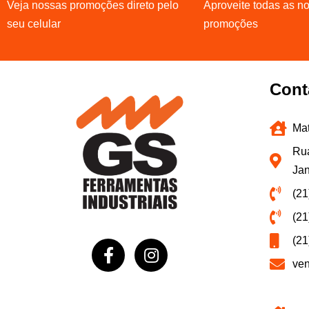
Veja nossas promoções direto pelo
Aproveite todas as n
seu celular
promoções
Cont
Mat
Rua
Jan
(21
(21
(21
ve