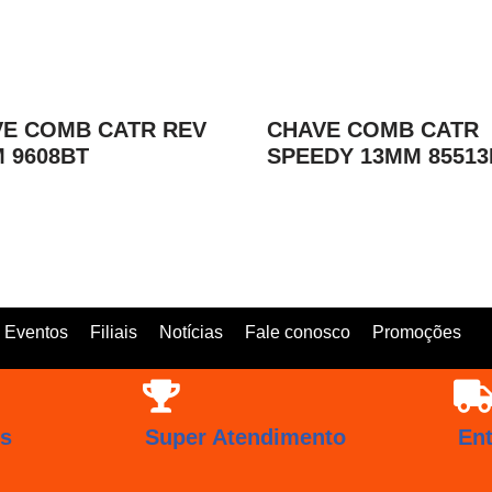
E COMB CATR REV
CHAVE COMB CATR
 9608BT
SPEEDY 13MM 85513
Eventos
Filiais
Notícias
Fale conosco
Promoções
os
Super Atendimento
En