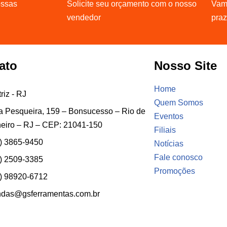
ossas
Solicite seu orçamento com o nosso
Vamo
vendedor
pra
ato
Nosso Site
Home
riz - RJ
Quem Somos
 Pesqueira, 159 – Bonsucesso – Rio de
Eventos
eiro – RJ – CEP: 21041-150
Filiais
) 3865-9450
Notícias
Fale conosco
) 2509-3385
Promoções
) 98920-6712
ndas@gsferramentas.com.br