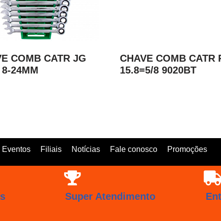
E COMB CATR JG
CHAVE COMB CATR 
 8-24MM
15.8=5/8 9020BT
Eventos
Filiais
Notícias
Fale conosco
Promoções
os
Super Atendimento
En