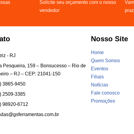
ossas
Solicite seu orçamento com o nosso
Vamo
vendedor
pra
ato
Nosso Site
Home
riz - RJ
Quem Somos
 Pesqueira, 159 – Bonsucesso – Rio de
Eventos
eiro – RJ – CEP: 21041-150
Filiais
) 3865-9450
Notícias
Fale conosco
) 2509-3385
Promoções
) 98920-6712
ndas@gsferramentas.com.br