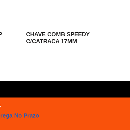
P
CHAVE COMB SPEEDY
C/CATRACA 17MM
trega No Prazo