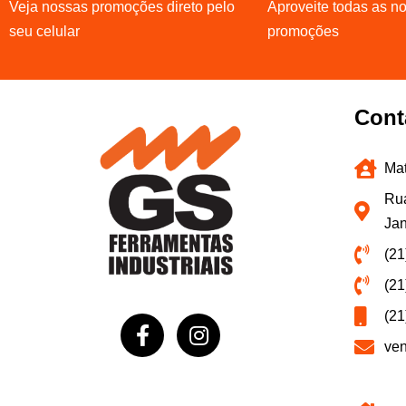
Veja nossas promoções direto pelo
Aproveite todas as n
seu celular
promoções
Cont
Mat
Rua
Jan
(21
(21
(21
ve