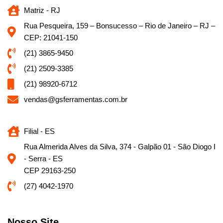
Matriz - RJ
Rua Pesqueira, 159 – Bonsucesso – Rio de Janeiro – RJ –
CEP: 21041-150
(21) 3865-9450
(21) 2509-3385
(21) 98920-6712
vendas@gsferramentas.com.br
Filial - ES
Rua Almerida Alves da Silva, 374 - Galpão 01 - São Diogo I
- Serra - ES
CEP 29163-250
(27) 4042-1970
Nosso Site