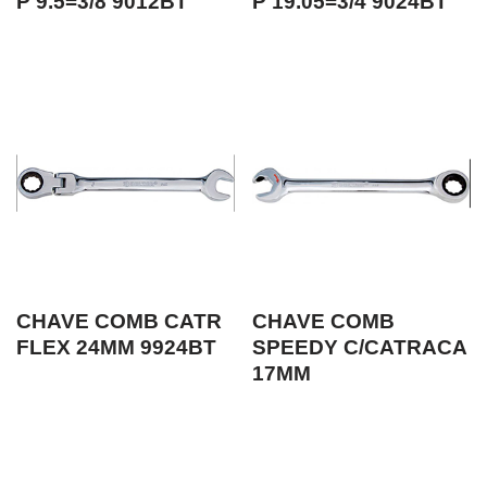
P 9.5=3/8 9012BT
P 19.05=3/4 9024BT
CHAVE COMB CATR
CHAVE COMB
FLEX 24MM 9924BT
SPEEDY C/CATRACA
17MM