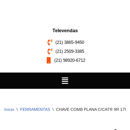
Pular
para
o
Televendas
conteúdo
(21) 3865-9450
(21) 2509-3385
(21) 98920-6712
Início
\
FERRAMENTAS
\
CHAVE COMB PLANA C/CATR 9R 17M