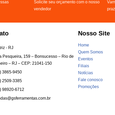
ossas
Solicite seu orçamento com o nosso
Vamo
vendedor
pra
ato
Nosso Site
Home
riz - RJ
Quem Somos
 Pesqueira, 159 – Bonsucesso – Rio de
Eventos
eiro – RJ – CEP: 21041-150
Filiais
) 3865-9450
Notícias
Fale conosco
) 2509-3385
Promoções
) 98920-6712
ndas@gsferramentas.com.br