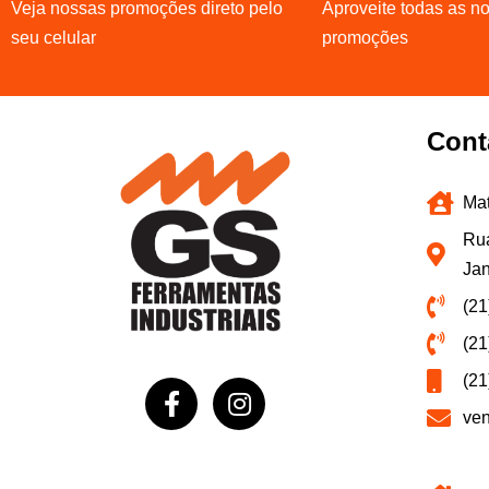
Veja nossas promoções direto pelo
Aproveite todas as n
seu celular
promoções
Cont
Mat
Rua
Jan
(21
(21
(21
ve