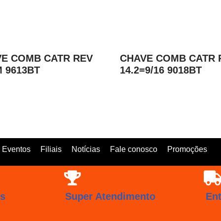
E COMB CATR REV
CHAVE COMB CATR 
 9613BT
14.2=9/16 9018BT
Eventos
Filiais
Notícias
Fale conosco
Promoções
os
Super Atendimento
En