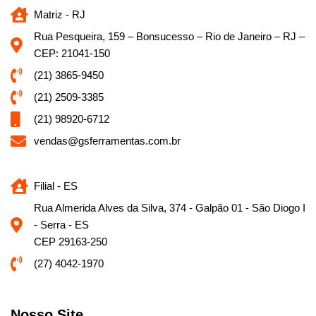
Matriz - RJ
Rua Pesqueira, 159 – Bonsucesso – Rio de Janeiro – RJ –
CEP: 21041-150
(21) 3865-9450
(21) 2509-3385
(21) 98920-6712
vendas@gsferramentas.com.br
Filial - ES
Rua Almerida Alves da Silva, 374 - Galpão 01 - São Diogo I
- Serra - ES
CEP 29163-250
(27) 4042-1970
Nosso Site