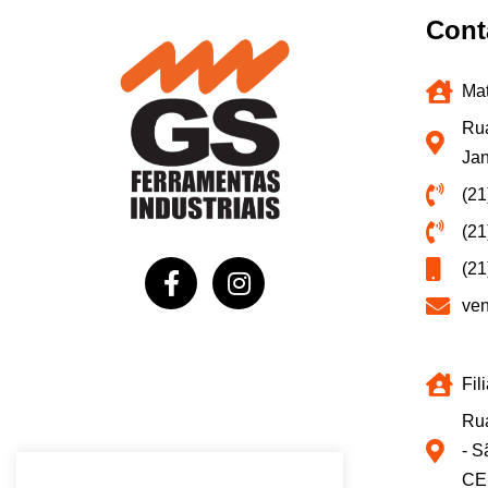
Cont
Mat
Rua
Jan
(21
(21
(21
ve
Fil
Rua
- S
CE