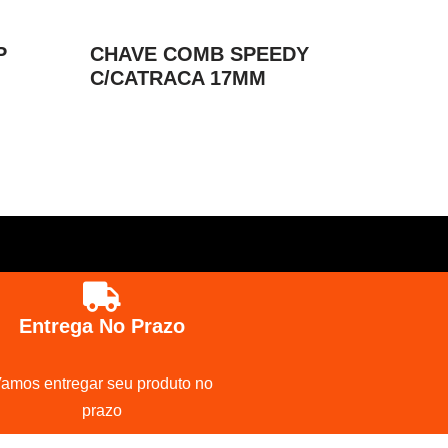
P
CHAVE COMB SPEEDY
C/CATRACA 17MM
Entrega No Prazo
amos entregar seu produto no
prazo