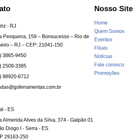
ato
Nosso Site
Home
riz - RJ
Quem Somos
 Pesqueira, 159 – Bonsucesso – Rio de
Eventos
eiro – RJ – CEP: 21041-150
Filiais
) 3865-9450
Notícias
Fale conosco
) 2509-3385
Promoções
) 98920-6712
ndas@gsferramentas.com.br
ial - ES
 Almerida Alves da Silva, 374 - Galpão 01
ão Diogo I - Serra - ES
P 29163-250