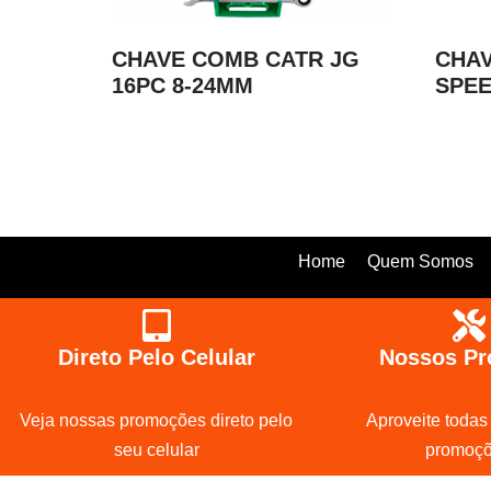
CHAVE COMB CATR JG
CHA
16PC 8-24MM
SPEE
Home
Quem Somos
Direto Pelo Celular
Nossos Pr
Veja nossas promoções direto pelo
Aproveite todas
seu celular
promoç