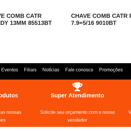
VE COMB CATR
CHAVE COMB CATR 
DY 13MM 85513BT
7.9=5/16 9010BT
Eventos
Filiais
Notícias
Fale conosco
Promoções
odutos
Super Atendimento
 as nossas
Solicite seu orçamento com o nosso
V
ões
vendedor