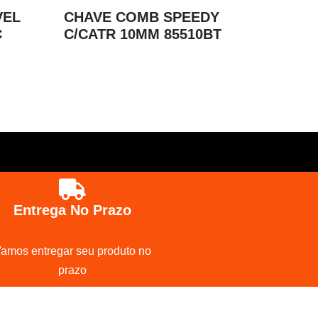
VEL
CHAVE COMB SPEEDY
C
C/CATR 10MM 85510BT
Entrega No Prazo
amos entregar seu produto no
prazo