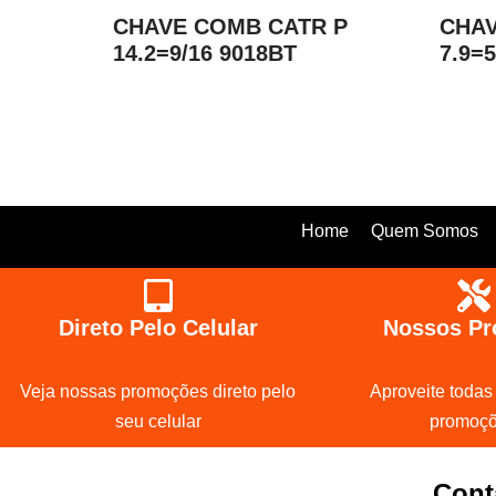
CHAVE COMB CATR P
CHAV
14.2=9/16 9018BT
7.9=
Home
Quem Somos
Direto Pelo Celular
Nossos Pr
Veja nossas promoções direto pelo
Aproveite todas
seu celular
promoç
Cont