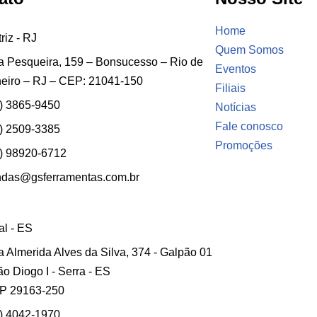
Home
riz - RJ
Quem Somos
 Pesqueira, 159 – Bonsucesso – Rio de
Eventos
eiro – RJ – CEP: 21041-150
Filiais
) 3865-9450
Notícias
Fale conosco
) 2509-3385
Promoções
) 98920-6712
ndas@gsferramentas.com.br
ial - ES
 Almerida Alves da Silva, 374 - Galpão 01
ão Diogo I - Serra - ES
P 29163-250
) 4042-1970