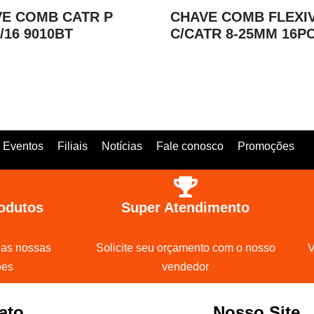
E COMB CATR P
CHAVE COMB FLEXI
5/16 9010BT
C/CATR 8-25MM 16P
Eventos
Filiais
Notícias
Fale conosco
Promoções
odutos
Super Atendimento
 as nossas
Solicite seu orçamento com o nosso
V
ões
vendedor
ato
Nosso Site