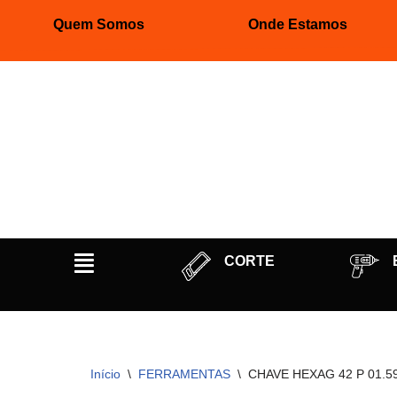
Quem Somos
Onde Estamos
Pular
para
o
conteúdo
CORTE
Início
\
FERRAMENTAS
\
CHAVE HEXAG 42 P 01.5