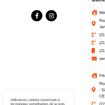
Mat
Rua
Jan
(21
(21
(21
ve
Fil
Rua
- S
CE
Utilizamos cookies essenciais e
(27
tecnologias semelhantes de acordo