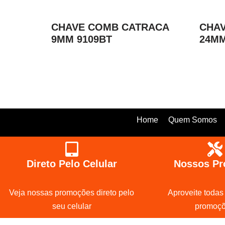
CHAVE COMB CATRACA
CHAV
9MM 9109BT
24MM
Home
Quem Somos
Direto Pelo Celular
Nossos Pr
Veja nossas promoções direto pelo
Aproveite todas
seu celular
promoç