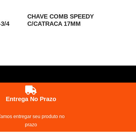
CHAVE COMB SPEEDY
3/4
C/CATRACA 17MM
Entrega No Prazo
amos entregar seu produto no
prazo