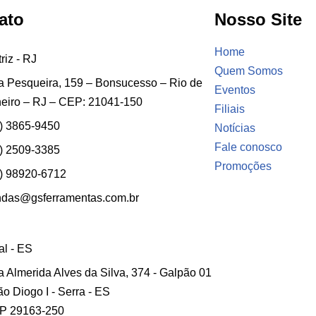
ato
Nosso Site
Home
riz - RJ
Quem Somos
 Pesqueira, 159 – Bonsucesso – Rio de
Eventos
eiro – RJ – CEP: 21041-150
Filiais
) 3865-9450
Notícias
Fale conosco
) 2509-3385
Promoções
) 98920-6712
ndas@gsferramentas.com.br
ial - ES
 Almerida Alves da Silva, 374 - Galpão 01
ão Diogo I - Serra - ES
P 29163-250