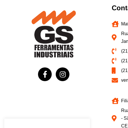
Cont
Mat
Rua
Jan
(21
(21
(21
ve
Fil
Rua
- S
CE