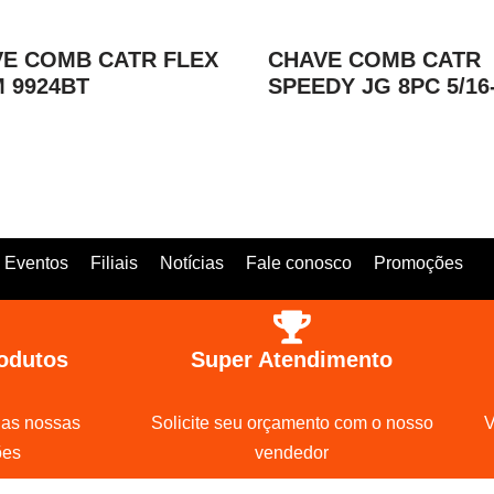
E COMB CATR FLEX
CHAVE COMB CATR
 9924BT
SPEEDY JG 8PC 5/16-
Eventos
Filiais
Notícias
Fale conosco
Promoções
odutos
Super Atendimento
 as nossas
Solicite seu orçamento com o nosso
V
ões
vendedor