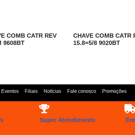
E COMB CATR REV
CHAVE COMB CATR 
 9608BT
15.8=5/8 9020BT
Eventos
Filiais
Notícias
Fale conosco
Promoções
os
Super Atendimento
En