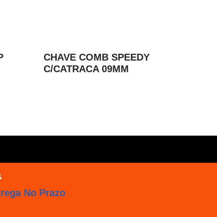
P
CHAVE COMB SPEEDY
C/CATRACA 09MM
trega No Prazo