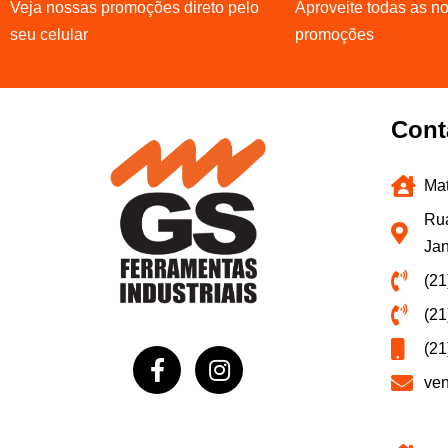
Veja nossas promoções direto pelo
Aproveite todas as n
seu celular
promoções
Cont
Mat
Rua
Jan
(21
(21
(21
ve