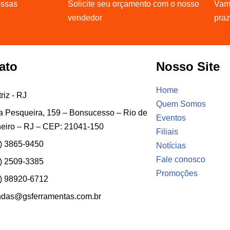
ossas
Solicite seu orçamento com o nosso
Vamo
vendedor
pra
ato
Nosso Site
Home
riz - RJ
Quem Somos
 Pesqueira, 159 – Bonsucesso – Rio de
Eventos
eiro – RJ – CEP: 21041-150
Filiais
) 3865-9450
Notícias
Fale conosco
) 2509-3385
Promoções
) 98920-6712
ndas@gsferramentas.com.br