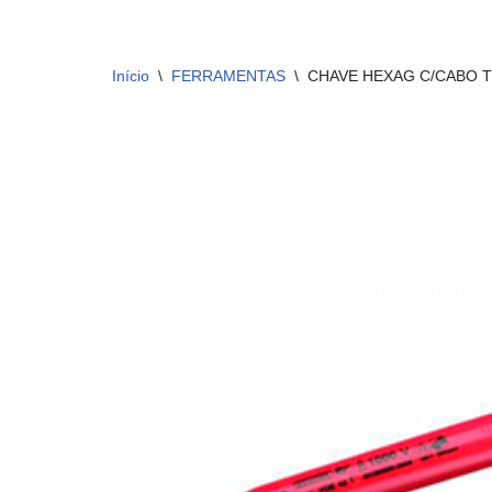
Início
\
FERRAMENTAS
\
CHAVE HEXAG C/CABO T