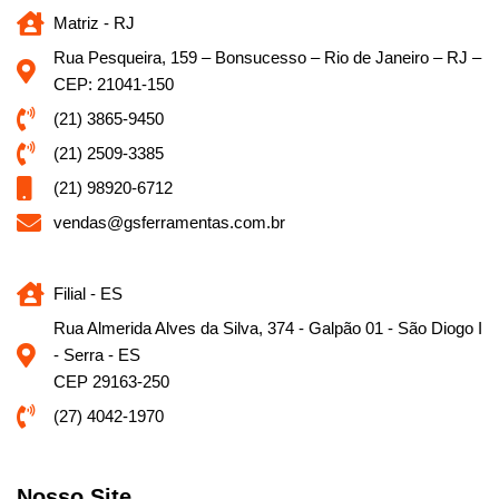
Matriz - RJ
Rua Pesqueira, 159 – Bonsucesso – Rio de Janeiro – RJ –
CEP: 21041-150
(21) 3865-9450
(21) 2509-3385
(21) 98920-6712
vendas@gsferramentas.com.br
Filial - ES
Rua Almerida Alves da Silva, 374 - Galpão 01 - São Diogo I
- Serra - ES
CEP 29163-250
(27) 4042-1970
Nosso Site