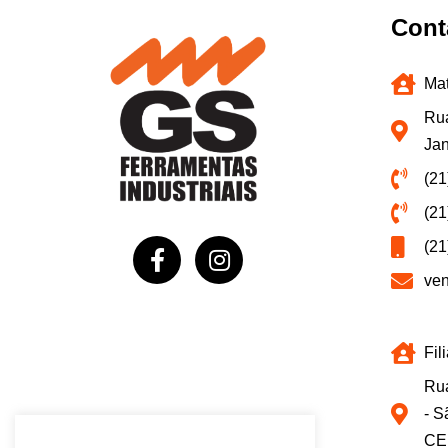
Cont
Mat
Rua
Jan
(21
(21
(21
ve
Fil
Rua
- S
CE