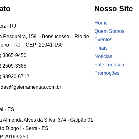
ato
Nosso Site
Home
riz - RJ
Quem Somos
 Pesqueira, 159 – Bonsucesso – Rio de
Eventos
eiro – RJ – CEP: 21041-150
Filiais
) 3865-9450
Notícias
Fale conosco
) 2509-3385
Promoções
) 98920-6712
ndas@gsferramentas.com.br
ial - ES
 Almerida Alves da Silva, 374 - Galpão 01
ão Diogo I - Serra - ES
P 29163-250