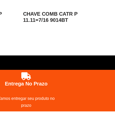
P
CHAVE COMB CATR P
11.11=7/16 9014BT
Entrega No Prazo
amos entregar seu produto no
prazo