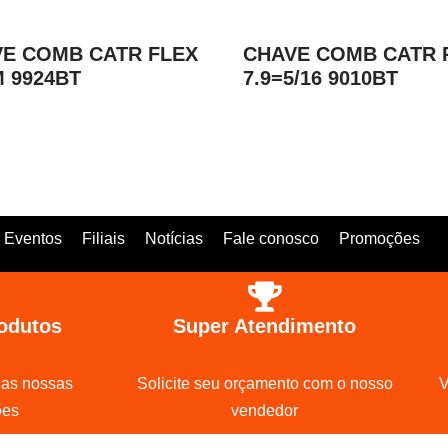
E COMB CATR FLEX
CHAVE COMB CATR 
 9924BT
7.9=5/16 9010BT
Eventos
Filiais
Notícias
Fale conosco
Promoções
odutos
Super Atendimento
 as nossas
Solicite seu orçamento com o nosso
V
ões
vendedor