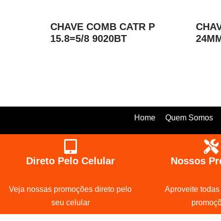
CHAVE COMB CATR P
CHAV
15.8=5/8 9020BT
24MM
Home
Quem Somos
Direto Pelo Celular
Nossos Pr
Veja nossas promoções direto pelo
Aproveite todas
seu celular
promoç