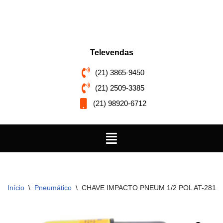
Pular
para
o
Televendas
conteúdo
(21) 3865-9450
(21) 2509-3385
(21) 98920-6712
Início
\
Pneumático
\
CHAVE IMPACTO PNEUM 1/2 POL AT-2810/