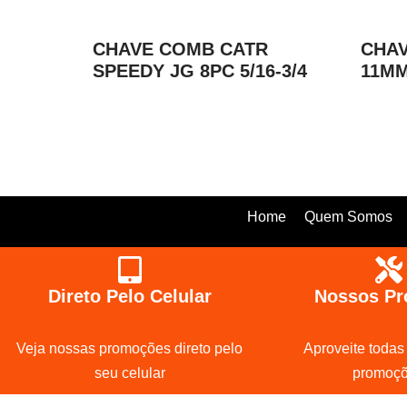
CHAVE COMB CATR
CHAV
SPEEDY JG 8PC 5/16-3/4
11MM
Home
Quem Somos
Direto Pelo Celular
Nossos Pr
Veja nossas promoções direto pelo
Aproveite todas
seu celular
promoç