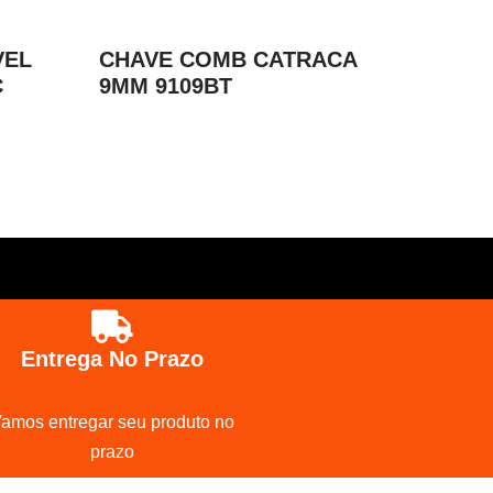
VEL
CHAVE COMB CATRACA
C
9MM 9109BT
Entrega No Prazo
amos entregar seu produto no
prazo