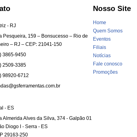
ato
Nosso Site
Home
riz - RJ
Quem Somos
 Pesqueira, 159 – Bonsucesso – Rio de
Eventos
eiro – RJ – CEP: 21041-150
Filiais
) 3865-9450
Notícias
Fale conosco
) 2509-3385
Promoções
) 98920-6712
ndas@gsferramentas.com.br
ial - ES
 Almerida Alves da Silva, 374 - Galpão 01
ão Diogo I - Serra - ES
P 29163-250