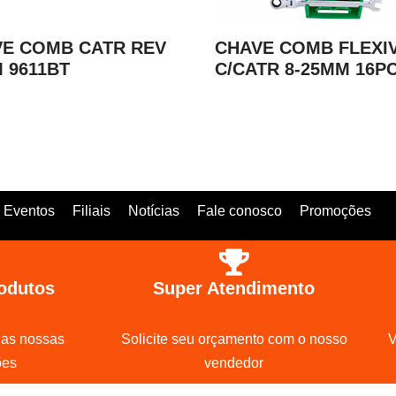
E COMB CATR REV
CHAVE COMB FLEXI
 9611BT
C/CATR 8-25MM 16P
Eventos
Filiais
Notícias
Fale conosco
Promoções
odutos
Super Atendimento
 as nossas
Solicite seu orçamento com o nosso
V
ões
vendedor