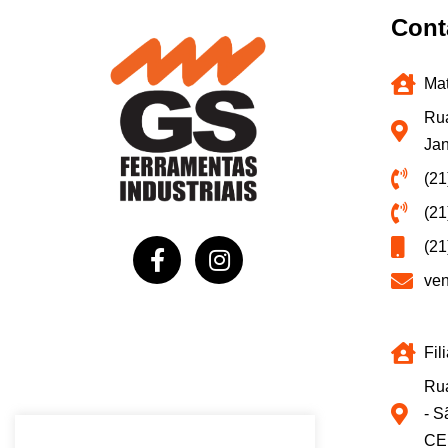
Cont
Mat
Rua
Jan
(21
(21
(21
ve
Fil
Rua
- S
CE