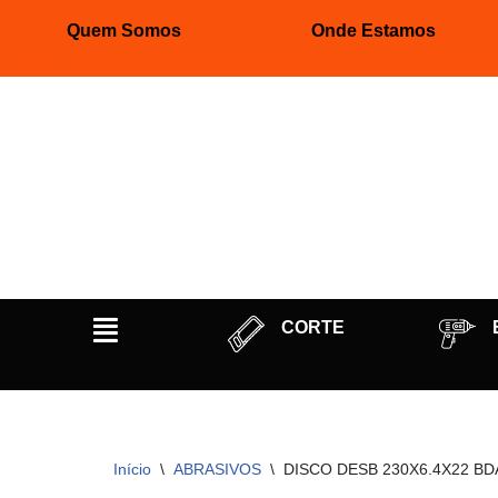
Quem Somos
Onde Estamos
Pular
para
o
conteúdo
CORTE
Início
\
ABRASIVOS
\
DISCO DESB 230X6.4X22 BD