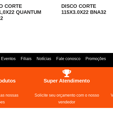
O CORTE
DISCO CORTE
1,0X22 QUANTUM
115X3.0X22 BNA32
2
Eventos
Filiais
Notícias
Fale conosco
Promoções
odutos
Super Atendimento
 as nossas
Solicite seu orçamento com o nosso
V
ões
vendedor