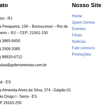
ato
Nosso Site
Home
riz - RJ
Quem Somos
 Pesqueira, 159 – Bonsucesso – Rio de
Eventos
eiro – RJ – CEP: 21041-150
Filiais
) 3865-9450
Notícias
Fale conosco
) 2509-3385
Promoções
) 98920-6712
ndas@gsferramentas.com.br
ial - ES
 Almerida Alves da Silva, 374 - Galpão 01
ão Diogo I - Serra - ES
P 29163-250