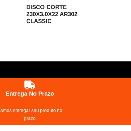
DISCO CORTE
230X3.0X22 AR302
CLASSIC
Entrega No Prazo
amos entregar seu produto no
prazo