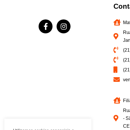
Cont
Mat
Rua
Jan
(21
(21
(21
ve
Fil
Rua
- S
CE