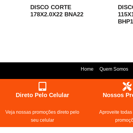
DISCO CORTE
DISC
178X2.0X22 BNA22
115X
BHP1
Home
Quem Somos
Direto Pelo Celular
Nossos Pr
Veja nossas promoções direto pelo
Aproveite todas
seu celular
promoç