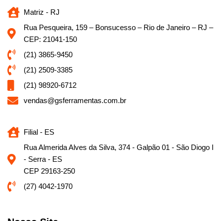
Matriz - RJ
Rua Pesqueira, 159 – Bonsucesso – Rio de Janeiro – RJ –
CEP: 21041-150
(21) 3865-9450
(21) 2509-3385
(21) 98920-6712
vendas@gsferramentas.com.br
Filial - ES
Rua Almerida Alves da Silva, 374 - Galpão 01 - São Diogo I
- Serra - ES
CEP 29163-250
(27) 4042-1970