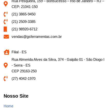
Rua Pesqueira, 159 – Bonsucesso – Rio de Janeiro – RJ –
CEP: 21041-150
(21) 3865-9450
(21) 2509-3385
(21) 98920-6712
vendas@gsferramentas.com.br
Filial - ES
Rua Almerida Alves da Silva, 374 - Galpão 01 - São Diogo I
- Serra - ES
CEP 29163-250
(27) 4042-1970
Nosso Site
Home