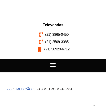
Pular
para
o
Televendas
conteúdo
(21) 3865-9450
(21) 2509-3385
(21) 98920-6712
Início
\
MEDIÇÃO
\
FASIMETRO MFA-840A