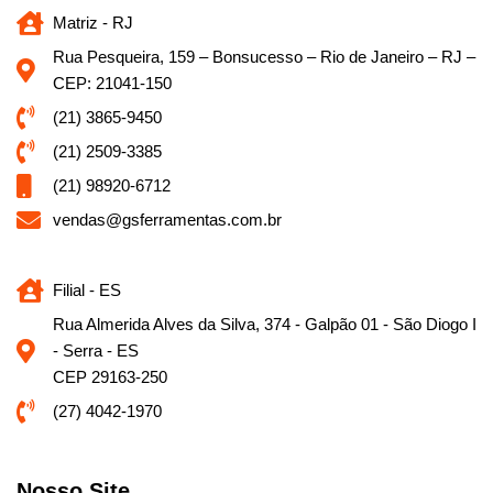
Matriz - RJ
Rua Pesqueira, 159 – Bonsucesso – Rio de Janeiro – RJ –
CEP: 21041-150
(21) 3865-9450
(21) 2509-3385
(21) 98920-6712
vendas@gsferramentas.com.br
Filial - ES
Rua Almerida Alves da Silva, 374 - Galpão 01 - São Diogo I
- Serra - ES
CEP 29163-250
(27) 4042-1970
Nosso Site