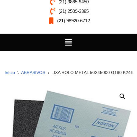
(21) 3865-9450
(21) 2509-3385
(21) 98920-6712
Início
\
ABRASIVOS
\
LIXA ROLO METAL 50X45000 G180 K246