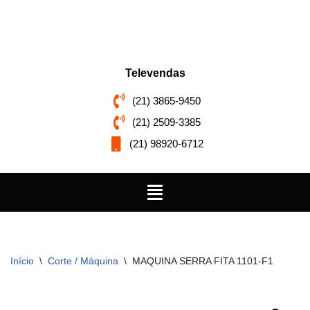
Pular
para
o
Televendas
conteúdo
(21) 3865-9450
(21) 2509-3385
(21) 98920-6712
Início
\
Corte / Máquina
\
MAQUINA SERRA FITA 1101-F1