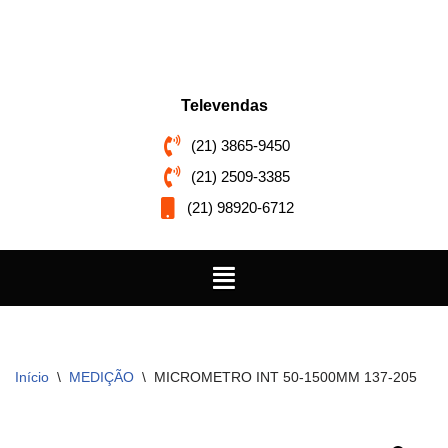
Pular
para
o
Televendas
conteúdo
(21) 3865-9450
(21) 2509-3385
(21) 98920-6712
Início
\
MEDIÇÃO
\
MICROMETRO INT 50-1500MM 137-205