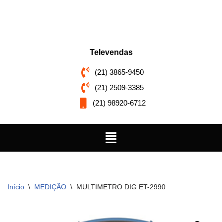
Pular
para
o
Televendas
conteúdo
(21) 3865-9450
(21) 2509-3385
(21) 98920-6712
Início
\
MEDIÇÃO
\
MULTIMETRO DIG ET-2990