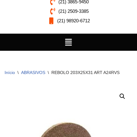
(21) 3865-9450
(21) 2509-3385
(21) 98920-6712
Início
\
ABRASIVOS
\
REBOLO 203X25X31 ART A24RVS