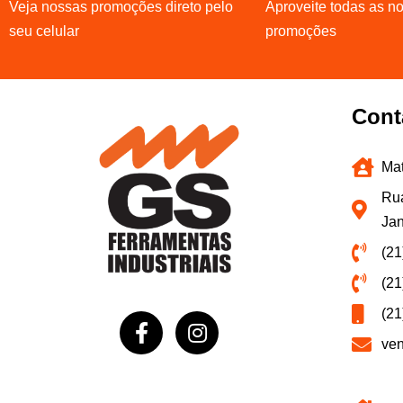
Veja nossas promoções direto pelo
Aproveite todas as n
seu celular
promoções
Cont
Mat
Rua
Jan
(21
(21
(21
ve