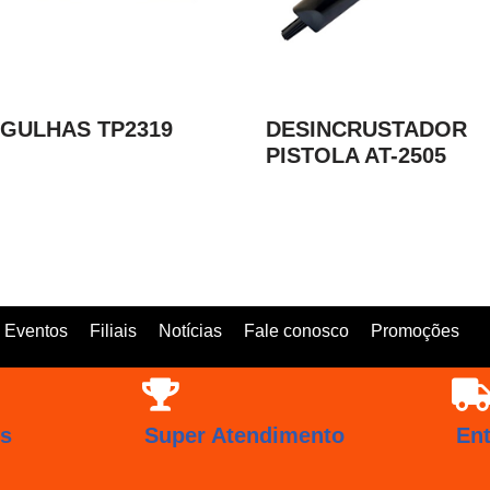
AGULHAS TP2319
DESINCRUSTADOR
PISTOLA AT-2505
Eventos
Filiais
Notícias
Fale conosco
Promoções
os
Super Atendimento
En