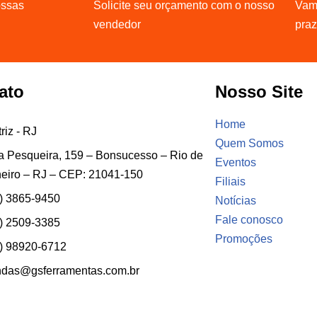
ossas
Solicite seu orçamento com o nosso
Vamo
vendedor
pra
ato
Nosso Site
Home
riz - RJ
Quem Somos
 Pesqueira, 159 – Bonsucesso – Rio de
Eventos
eiro – RJ – CEP: 21041-150
Filiais
) 3865-9450
Notícias
Fale conosco
) 2509-3385
Promoções
) 98920-6712
ndas@gsferramentas.com.br