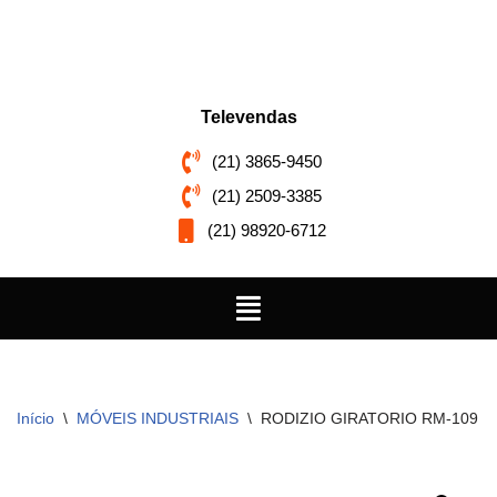
Pular
para
o
Televendas
conteúdo
(21) 3865-9450
(21) 2509-3385
(21) 98920-6712
Início
\
MÓVEIS INDUSTRIAIS
\
RODIZIO GIRATORIO RM-109