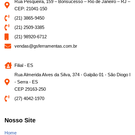
Rua Pesqueira, 159 – Bonsucesso – Rio de Janeiro – RJ –
CEP: 21041-150
(21) 3865-9450
(21) 2509-3385
(21) 98920-6712
vendas@gsferramentas.com.br
Filial - ES
Rua Almerida Alves da Silva, 374 - Galpão 01 - São Diogo I
- Serra - ES
CEP 29163-250
(27) 4042-1970
Nosso Site
Home