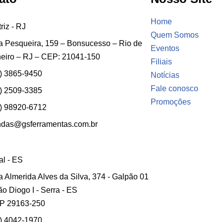
Home
riz - RJ
Quem Somos
 Pesqueira, 159 – Bonsucesso – Rio de
Eventos
eiro – RJ – CEP: 21041-150
Filiais
) 3865-9450
Notícias
Fale conosco
) 2509-3385
Promoções
) 98920-6712
ndas@gsferramentas.com.br
ial - ES
 Almerida Alves da Silva, 374 - Galpão 01
ão Diogo I - Serra - ES
P 29163-250
) 4042-1970