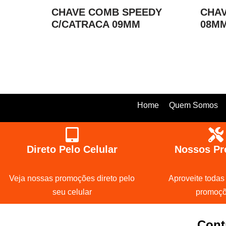
CHAVE COMB SPEEDY
CHAV
C/CATRACA 09MM
08MM
Home
Quem Somos
Direto Pelo Celular
Nossos Pr
Veja nossas promoções direto pelo
Aproveite todas
seu celular
promoç
Cont