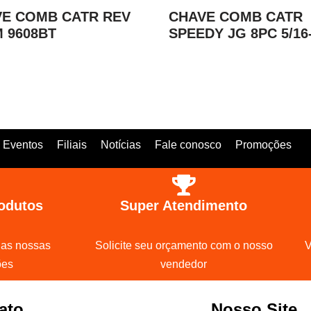
E COMB CATR REV
CHAVE COMB CATR
 9608BT
SPEEDY JG 8PC 5/16-
Eventos
Filiais
Notícias
Fale conosco
Promoções
odutos
Super Atendimento
 as nossas
Solicite seu orçamento com o nosso
V
ões
vendedor
ato
Nosso Site