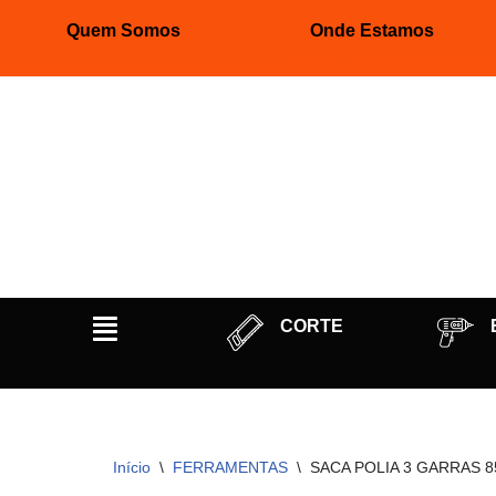
Quem Somos
Onde Estamos
Pular
para
o
conteúdo
CORTE
Início
\
FERRAMENTAS
\
SACA POLIA 3 GARRAS 8