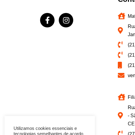
Mat
Rua
Jan
(21
(21
(21
ve
Fil
Rua
- S
CE
Utilizamos cookies essenciais e
(27
tecnologias semelhantes de acordo