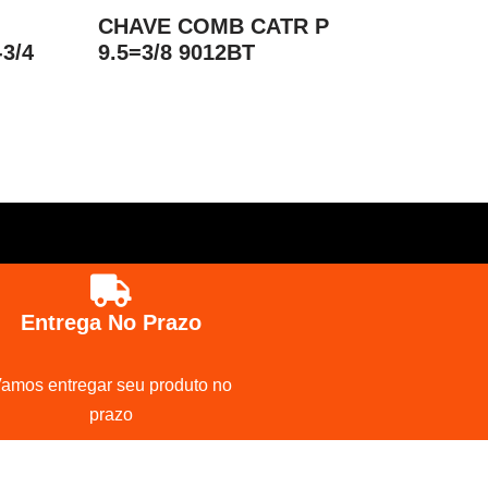
CHAVE COMB CATR P
3/4
9.5=3/8 9012BT
Entrega No Prazo
amos entregar seu produto no
prazo