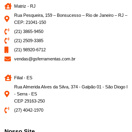
Matriz - RJ
Rua Pesqueira, 159 – Bonsucesso – Rio de Janeiro – RJ –
CEP: 21041-150
(21) 3865-9450
(21) 2509-3385
(21) 98920-6712
vendas@gsferramentas.com.br
Filial - ES
Rua Almerida Alves da Silva, 374 - Galpão 01 - São Diogo I
- Serra - ES
CEP 29163-250
(27) 4042-1970
Nosso Site