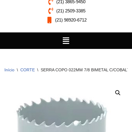
(21) 3865-9450
(21) 2509-3385
(21) 98920-6712
Início
\
CORTE
\
SERRA COPO 022MM 7/8 BIMETAL C/COBALT