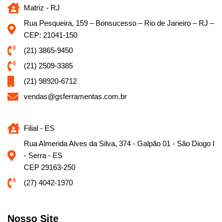
Matriz - RJ
Rua Pesqueira, 159 – Bonsucesso – Rio de Janeiro – RJ –
CEP: 21041-150
(21) 3865-9450
(21) 2509-3385
(21) 98920-6712
vendas@gsferramentas.com.br
Filial - ES
Rua Almerida Alves da Silva, 374 - Galpão 01 - São Diogo I
- Serra - ES
CEP 29163-250
(27) 4042-1970
Nosso Site