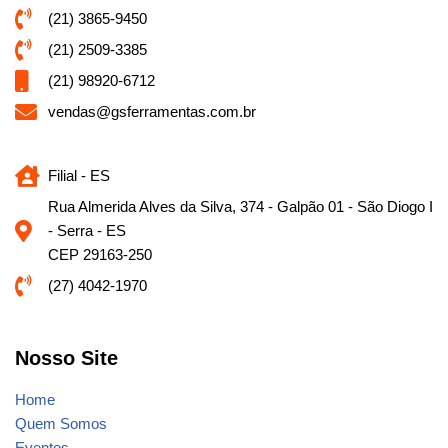
(21) 3865-9450
(21) 2509-3385
(21) 98920-6712
vendas@gsferramentas.com.br
Filial - ES
Rua Almerida Alves da Silva, 374 - Galpão 01 - São Diogo I
- Serra - ES
CEP 29163-250
(27) 4042-1970
Nosso Site
Home
Quem Somos
Eventos