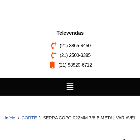
Pular
para
o
Televendas
conteúdo
(21) 3865-9450
(21) 2509-3385
(21) 98920-6712
Início
\
CORTE
\
SERRA COPO 022MM 7/8 BIMETAL VARIAVEL