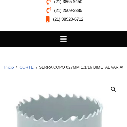
(21) 3865-9450
(21) 2509-3385
(21) 98920-6712
Início
\
CORTE
\
SERRA COPO 027MM 1.1/16 BIMETAL VARIAV