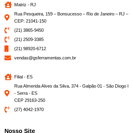
Matriz - RJ
Rua Pesqueira, 159 – Bonsucesso – Rio de Janeiro – RJ –
CEP: 21041-150
(21) 3865-9450
(21) 2509-3385
(21) 98920-6712
vendas@gsferramentas.com.br
Filial - ES
Rua Almerida Alves da Silva, 374 - Galpão 01 - São Diogo I
- Serra - ES
CEP 29163-250
(27) 4042-1970
Nosso Site